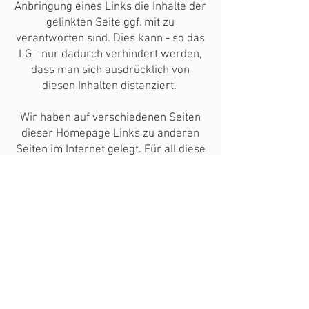
Anbringung eines Links die Inhalte der
gelinkten Seite ggf. mit zu
verantworten sind. Dies kann - so das
LG - nur dadurch verhindert werden,
dass man sich ausdrücklich von
diesen Inhalten distanziert.
Wir haben auf verschiedenen Seiten
dieser Homepage Links zu anderen
Seiten im Internet gelegt. Für all diese
Links gilt: Wir möchten ausdrücklich
betonen, dass wir keinerlei Einfluss
auf die Gestaltung und die Inhalte der
gelinkten Seiten haben. Deshalb
distanzieren wir uns hiermit
ausdrücklich von allen Inhalten aller
gelinkten Seiten auf dieser Homepage
und machen uns deren Inhalte nicht
zueigen. Diese Erklärung gilt für alle
auf unserer Seite angebrachten Links,